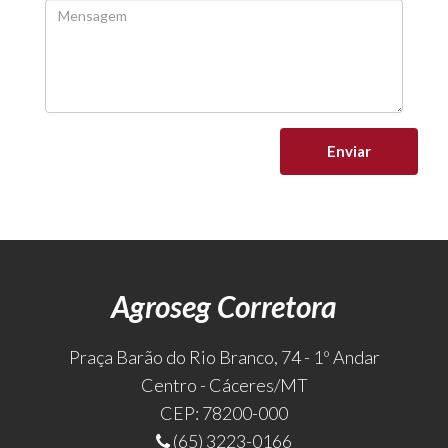
Enviar
Agroseg Corretora
Praça Barão do Rio Branco, 74 - 1º Andar
Centro - Cáceres/MT
CEP: 78200-000
(65) 3223-0166