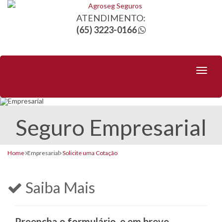
ATENDIMENTO:
(65) 3223-0166
Toggl
naviga
Seguro Empresarial
Home
Empresarial
Solicite uma Cotação
Saiba Mais
Preencha o formulário, e em breve